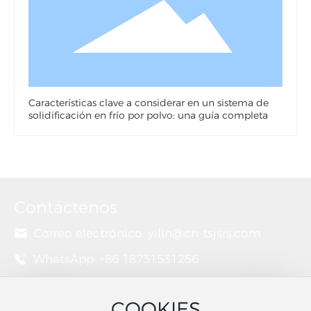
Características clave a considerar en un sistema de
solidificación en frío por polvo: una guía completa
Contáctenos
Correo electrónico:
yilin@cn-tsjsrs.com
WhatsApp: +86 18731531256
Agregar:
Lado este de Jingwu Road, Ciudad
Qian'an, Provincia de Hebei (dentro del área
COOKIES